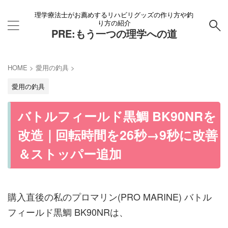
理学療法士がお薦めするリハビリグッズの作り方や釣
り方の紹介
PRE:もう一つの理学への道
HOME
>
愛用の釣具
>
愛用の釣具
バトルフィールド黒鯛 BK90NRを
改造｜回転時間を26秒→9秒に改善
＆ストッパー追加
​​​​購入直後の私のプロマリン(PRO MARINE) バトル
フィールド黒鯛 BK90NRは、