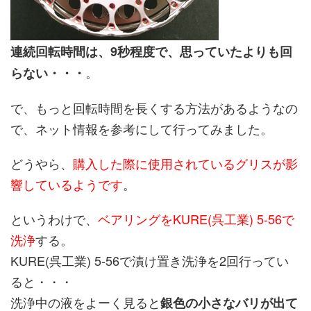
連続回転時間は、9秒程度で、思っていたよりも回
。
らない・・・
で、もっと回転時間を長くする方法があるようなの
で、ネット情報を参考にして行ってみました。
どうやら、
購入した際に使用されているグリスが影
響しているようです
。
というわけで、
ベアリングをKURE(呉工業) 5-56で
洗浄
する。
KURE(呉工業) 5-56で漬け置き洗浄を2回行ってい
ると・・・
洗浄中の液をよーく見ると
銀色の小さなバリが出て