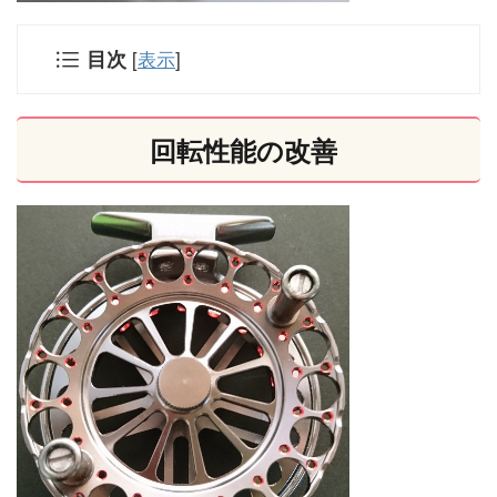
目次
[
表示
]
回転性能の改善