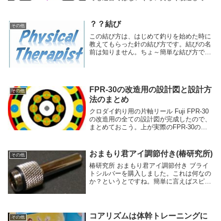
ます。今では、オークションでしか手に入
らないかもしれません。ここでは、内側ス
プールの内側の設計図を作成してみよう！
？？結び
その他
最...
この結び方は、はじめて釣りを始めた時に
教えてもらった針の結び方です。結びの名
前は知りません。ちょ～簡単な結び方で
す。では、はじめましょう。まず釣りに使
う分のハリスを準備します(ここ重要)。
で、ハリスで輪っかを作り、針軸とハリス
を掴みます。左...
FPR-30の改造用の設計図と設計方
その他
法のまとめ
クロダイ釣り用の片軸リール Fuji FPR-30
の改造用の全ての設計図が完成したので、
まとめておこう。上が実際のFPR-30のリ
ール側、中が装飾前の下地の設計図、下が
完成した設計図となっています。内側スプ
ールの外側の設計図FPR-30のリ...
おまもり君アイ調節付き(椿研究所)
その他
椿研究所 おまもり君アイ調節付き ブライ
トシルバーを購入しました。これは何なの
か？というとですね。簡単に言えばスピニ
ングリールに傷がつかないようにするやつ
です。例えば・・・スピニングリールを堤
防に適当に置くとですね。ベール(銀色の
部分ね)の...
コアリズムは体幹トレーニングに
その他