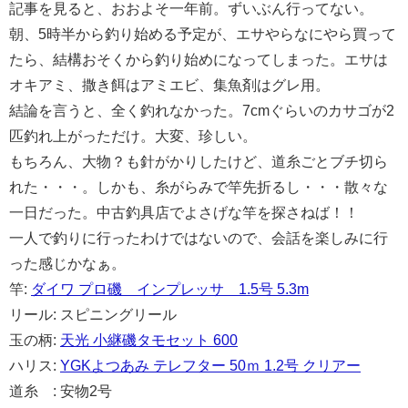
記事を見ると、おおよそ一年前。ずいぶん行ってない。
朝、5時半から釣り始める予定が、エサやらなにやら買って
たら、結構おそくから釣り始めになってしまった。エサは
オキアミ、撒き餌はアミエビ、集魚剤はグレ用。
結論を言うと、全く釣れなかった。7cmぐらいのカサゴが2
匹釣れ上がっただけ。大変、珍しい。
もちろん、大物？も針がかりしたけど、道糸ごとブチ切ら
れた・・・。しかも、糸がらみで竿先折るし・・・散々な
一日だった。中古釣具店でよさげな竿を探さねば！！
一人で釣りに行ったわけではないので、会話を楽しみに行
った感じかなぁ。
竿:
ダイワ プロ磯 インプレッサ 1.5号 5.3m
リール: スピニングリール
玉の柄:
天光 小継磯タモセット 600
ハリス:
YGKよつあみ テレフター 50ｍ 1.2号 クリアー
道糸 : 安物2号