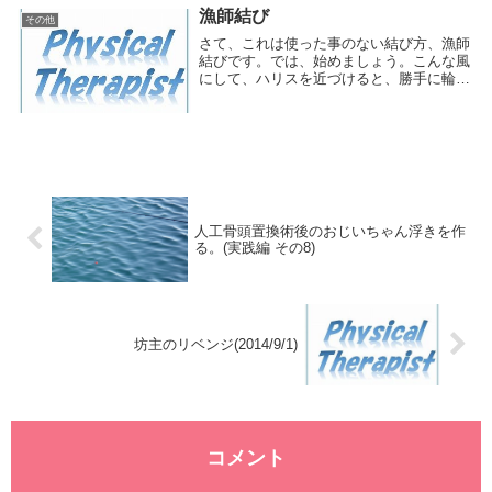
大...
漁師結び
その他
さて、これは使った事のない結び方、漁師
結びです。では、始めましょう。こんな風
にして、ハリスを近づけると、勝手に輪っ
かができます。で、結び目をつかむ。解説
図のように赤色のハリスが上にくるように
します。今度は、逆向きの輪っかを作って
いきます。詳...
人工骨頭置換術後のおじいちゃん浮きを作
る。(実践編 その8)
坊主のリベンジ(2014/9/1)
コメント