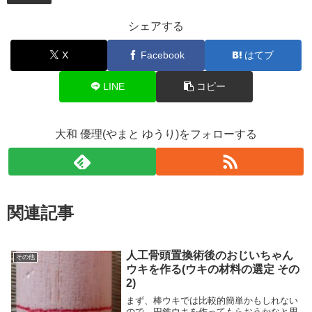
シェアする
X
Facebook
はてブ
LINE
コピー
大和 優理(やまと ゆうり)をフォローする
関連記事
人工骨頭置換術後のおじいちゃん
その他
ウキを作る(ウキの材料の選定 その
2)
まず、棒ウキでは比較的簡単かもしれない
ので、円錐ウキを作ってもらおうかなと思