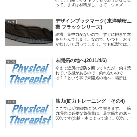
って、まずは材料探し。さて、ウメズ
(UMEZU) 軟質発泡ポリ 30mmでウキを作
ってもよいが、紙やすりで削ると削りかす
を吸ってしまうしなぁってことで、木製に
デザインブックマーク( 東洋精密工
その他
しよう...
業 ブラックシリーズ)
結構、集中力がないので、すぐに飽きて本
をたたんでしまう。なので、いつもしおり
が欲しいと思ってしまう。でも紙製ではす
ぐにしおりを折り曲げてしまうので、金属
製で、かつ、薄いしおりが欲しいなという
ことで、探して見つけた一品。東洋精密工
未開拓の地へ(2011/4/6)
その他
業 デザイン...
今まで近所の堤防を回ってきたが、釣り荒
れている感があるので、釣れないので
は？？という事で未開拓の地へ 場所はち
っさい堤防のG堤防。しかし、比較的乗り
やすいテトラポットが長く続いている。感
じとしては、釣り雑誌に載っているテトラ
に似ている。誰も...
筋力(筋力トレーニング その4)
その他
ここでは反復回数について書きます。 筋
力増強に必要な負荷量は、最大筋力の30～
50%です(文献・本によって違う。60%以
上必要との文献もある)。では反復回数
は？というと、 負荷量 反復
回数 最大筋力の50% → 20～30回 最