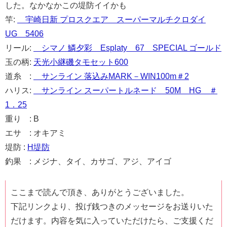
した。なかなかこの堤防イイかも
竿:
宇崎日新 プロスクエア スーパーマルチクロダイ
UG 5406
リール:
シマノ 鱗夕彩 Esplaty 67 SPECIAL ゴールド
玉の柄:
天光小継磯タモセット600
道糸 :
サンライン 落込みMARK－WIN100m＃2
ハリス:
サンライン スーパートルネード 50M HG ＃
1．25
重り : B
エサ : オキアミ
堤防 :
H堤防
釣果 : メジナ、タイ、カサゴ、アジ、アイゴ
ここまで読んで頂き、ありがとうございました。
下記リンクより、投げ銭つきのメッセージをお送りいた
だけます。内容を気に入っていただけたら、ご支援くだ