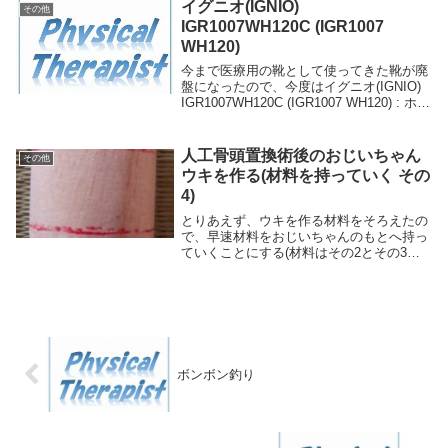
イグニオ(IGNIO)
その他
IGR1007WH120C (IGR1007
WH120)
今まで医療用の靴として使ってきた靴が廃
盤になったので、今度はイグニオ(IGNIO)
IGR1007WH120C (IGR1007 WH120) : ホワ
イト メンズ レディース 陸上 ランニング
ランニングシューズを購入外観はこんな感
じ。靴...
人工骨頭置換術後のおじいちゃん
その他
ウキを作る(材料を持っていく その
4)
とりあえず、ウキを作る材料をそろえたの
で、早速材料をおじいちゃんのもとへ持っ
ていくことにする(材料はその2とその3に
あるものです)。前にちょっと話をしてい
たけど、まさか本気で材料もって来るとは
思わなかったようで、自分が作るとは思わ
なかったみ...
ボンボン釣り