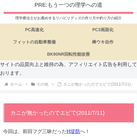
PRE:もう一つの理学への道
理学療法士がお薦めするリハビリグッズの作り方や釣り方の紹介
PC高速化
PC3画面化
フィットの自動車整備
棒ウキ自作
BK90NR回転性能改善
サイトの品質向上と維持の為、アフィリエイト広告を利用して
おります。
ホーム
その他
カニが無かったのでエビで(2011/7/11)
カニが無かったのでエビで(2011/7/11)
今回は、前回フグ三昧だった
H堤防
へ！