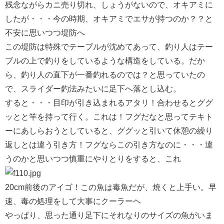
残念ながらカニ売り切れ、しょうがないので、オキアミに
したが・・・今の時期、オキアミでエサが持つのか？？と
不安に思いつつ堤防へ
この堤防は特殊でテーブルが沈めてあって、釣り人はテー
ブルの上で釣りをしているような構造をしている。だか
ら、釣り人の直下が一番釣れるのでは？と思っていたの
で、スライダー釣法みたいに足下へ落とし込む。
すると・・・目印が引き込まれるアタリ！合わせるとググ
ッとと竿を持って行く。これは！フグだなと思ってテキト
ーにあしらおうとしていると、ググッと引いて休憩の繰り
返しとは違う引き方！フグならこの引き方なのに・・・違
うのかと思いつつ慎重にやりとりをすると、これ
20cm前後のアイゴ！この魚は毒魚だが、焼くと上手い。早
速、毒の処理をして大事にクーラーヘ
やっぱり、思った通り足下にそれなりのサイズの魚がいま