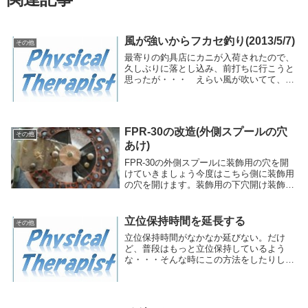
風が強いからフカセ釣り(2013/5/7)
その他
最寄りの釣具店にカニが入荷されたので、
久しぶりに落とし込み、前打ちに行こうと
思ったが・・・ えらい風が吹いてて、釣
りになりませんがな～という事で、フカセ
釣りに変更。撒き餌とエサのオキアミを購
入してどこに行こうかな。散々迷った挙
句、おそらく釣...
FPR-30の改造(外側スプールの穴
その他
あけ)
FPR-30の外側スプールに装飾用の穴を開
けていきましょう今度はこちら側に装飾用
の穴を開けます。装飾用の下穴開け装飾用
の下穴開けを始めましょう。ドリル刃直径
2.0mmで下穴を開けていきます。で、裏側
はこんな感じ。意外と穴が開いてる気がし
立位保持時間を延長する
その他
ない...
立位保持時間がなかなか延びない。だけ
ど、普段はもっと立位保持しているよう
な・・・そんな時にこの方法をしたりしま
す。それは・・・30秒立ちましょう！！と
言って立位をとってもらい。そして、立位
をとった後に、じゃんけんをします。勝っ
たら5秒短くす...