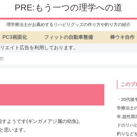
PRE:もう一つの理学への道
理学療法士がお薦めするリハビリグッズの作り方や釣り方の紹介
PC3画面化
フィットの自動車整備
棒ウキ自作
リエイト広告を利用しております。
類
このブ
・20代
学療法士の
年,急性期
すようです(ギンガメアジ属の幼魚)。
ドのリハ
と思います。
釣りなど