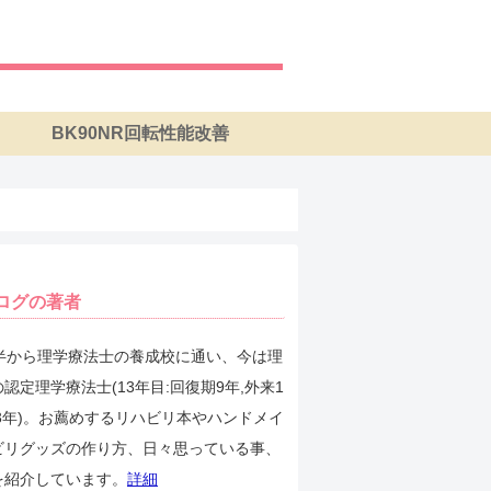
BK90NR回転性能改善
ログの著者
後半から理学療法士の養成校に通い、今は理
認定理学療法士(13年目:回復期9年,外来1
3年)。お薦めするリハビリ本やハンドメイ
ビリグッズの作り方、日々思っている事、
を紹介しています。
詳細