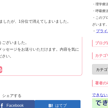
・理学療
・呼吸療
・このブ
ましたが、1分位で消えてしまいました。
ざいます
・
プライ
うございました。
ブログ
メッセージをお送りいただけます。内容を気に
カテゴ
ださい。
る
著者の
できない
シェアする
Facebook
はてブ