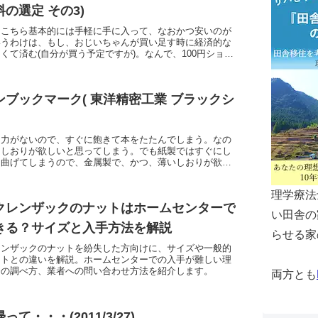
の選定 その3)
はこちら基本的には手軽に手に入って、なおかつ安いのが
いうわけは、もし、おじいちゃんが買い足す時に経済的な
くて済む(自分が買う予定ですが)。なんで、100円ショッ
あんまり皆さん使わないかもしれないですが、い...
ンブックマーク( 東洋精密工業 ブラックシ
中力がないので、すぐに飽きて本をたたんでしまう。なの
もしおりが欲しいと思ってしまう。でも紙製ではすぐにし
り曲げてしまうので、金属製で、かつ、薄いしおりが欲し
うことで、探して見つけた一品。東洋精密工業 デザイ
理学療法
クレンザックのナットはホームセンターで
い田舎の
きる？サイズと入手方法を解説
らせる家
レンザックのナットを紛失した方向けに、サイズや一般的
ットとの違いを解説。ホームセンターでの入手が難しい理
番の調べ方、業者への問い合わせ方法を紹介します。
両方とも
て・・・(2011/3/27)