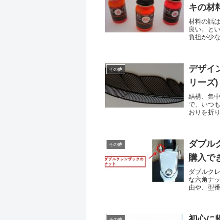
キの材料
材料の話
良い。と
負担が少な
プで筆で、
デザイ
その他
リーズ)
結構、集
で、いつ
おりを折
いなとい
ン...
ダブル
その他
購入で
ダブルク
な六角ナ
由や、型
初心に帰っ
その他