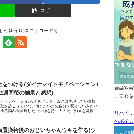
コピー
やまと ゆうり)をフォローする
セをつける(ダイナマイトモチベーション1
会話や実
_2週間後の結果と感想)
に安心を
トモチベーション6ヵ月プログラムとは実現したい目標
行動を起こせていない何とかいまの自分を変えていきたい
らゆる悩みや実現したい目標を持つ人の為に効果を発揮す
リハビリ
ムです。実際にダイナマイトモチベーションの1か月目...
のポイン
頭置換術後のおじいちゃんウキを作る(ウ