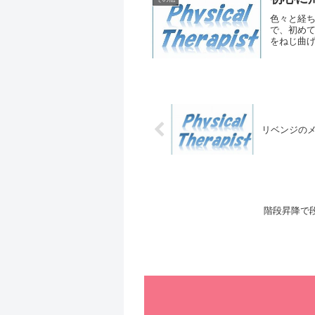
色々と経ち
で、初め
をねじ曲げ
きは、海
ッ...
リベンジのメッキ
階段昇降で