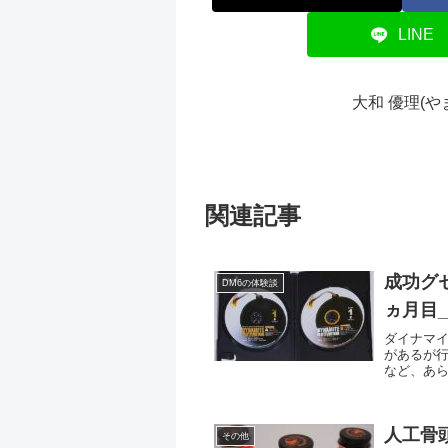
LINE
大和 優理(
関連記事
成功グ
DM6の体験談
ヵ月目
ダイナマイ
があるが
など、あ
るプログラ
人工骨
その他